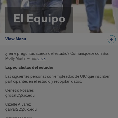
El Equipo
View Menu
Introduction
¿Tiene preguntas acerca del estudio? Comuníquese con Sra.
Molly Martin – haz
click
Especialistas del estudio
Las siguientes personas son empleados de UIC que inscriben
participantes en el estudio y recopilan datos.
Genesis Rosales
grosal2@uic.edu
Gizelle Alvarez
galvar22@uic.edu