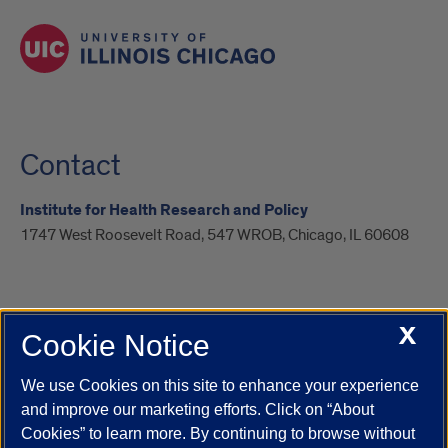
Contact
Institute for Health Research and Policy
1747 West Roosevelt Road, 547 WROB, Chicago, IL 60608
X
Cookie Notice
UIC.edu
Academic Calendar
Athletics
Campus Directory
Disability Resources
Emergency Information
Event Calendar
We use Cookies on this site to enhance your experience
Job Openings
Library
Maps
UIC Safe Mobile App
and improve our marketing efforts. Click on “About
UIC Today
UI Health
Veterans Affairs
Report a Concern
Cookies” to learn more. By continuing to browse without